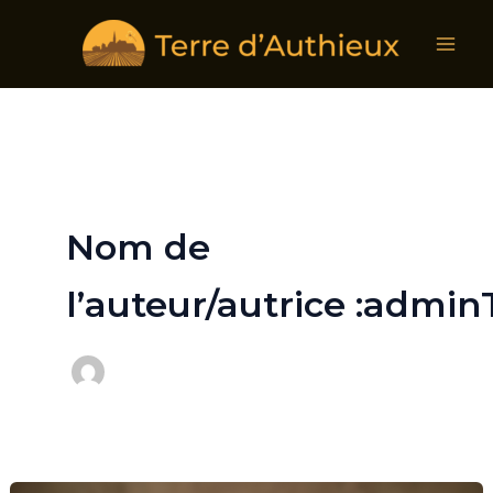
Aller
au
contenu
Nom de
l’auteur/autrice :admi